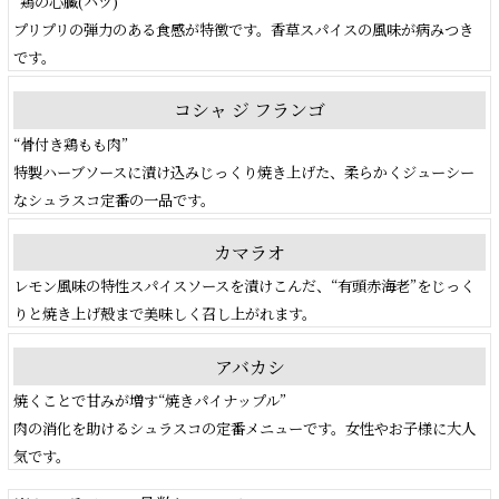
“鶏の心臓(ハツ)”
プリプリの弾力のある食感が特徴です。香草スパイスの風味が病みつき
です。
コシャ ジ フランゴ
“骨付き鶏もも肉”
特製ハーブソースに漬け込みじっくり焼き上げた、柔らかくジューシー
なシュラスコ定番の一品です。
カマラオ
レモン風味の特性スパイスソースを漬けこんだ、“有頭赤海老”をじっく
りと焼き上げ殻まで美味しく召し上がれます。
アバカシ
焼くことで甘みが増す“焼きパイナップル”
肉の消化を助けるシュラスコの定番メニューです。女性やお子様に大人
気です。