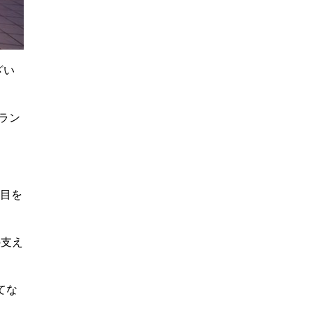
ざい
ラン
。
注目を
の支え
てな