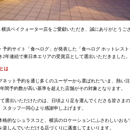
GRILL 横浜ベイクォーター店をご愛顧いただき、誠にありがとうご
・予約サイト「食べログ」が発表した「食べログ ホットレスト
続き2年連続で東日本エリアの受賞店として選出いただきました
とは
グネット予約を通じ多くのユーザーから選ばれた“いま、熱い
。年間予約数が高い基準を超えた店舗がその対象となります。
けて選出いただけたのは、日頃より足を運んでくださる皆さま
、スタッフ一同心より感謝申し上げます。
本格的なシュラスコと、横浜のロケーションにふさわしいおも
を楽しんでいただける店づくりに邁進してまいります。